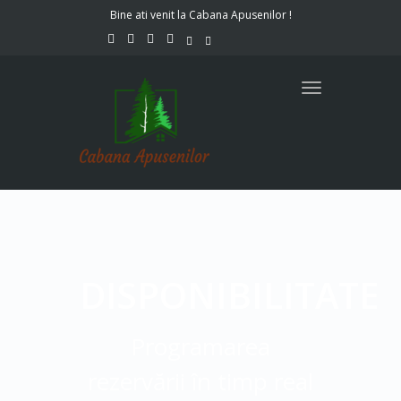
Bine ati venit la Cabana Apusenilor !
Toggle
navigation
DISPONIBILITATE
Programarea
rezervării în timp real